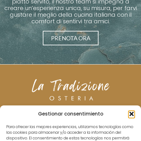
piatto servito, il nostro team si impegna a
creare un’esperienza unica, su misura, per farvi
gustare il meglio della cucina italiana con il
comfort di sentirvi tra amici.
PRENOTA ORA
Gestionar consentimiento
CHI SIAMO
MENU
BEVANDE
VINI
GALLERIA
CONTATTO
Para ofrecer las mejores experiencias, utilizamos tecnologías como
las cookies para almacenar y/o acceder a la información del
dispositivo. El consentimiento de estas tecnologías nos permitirá