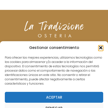
Gestionar consentimiento
CHI SIAMO
MENU
BEVANDE
VINI
GALLERIA
CONTATTO
Para ofrecer las mejores experiencias, utilizamos tecnologías como
las cookies para almacenar y/o acceder a la información del
dispositivo. El consentimiento de estas tecnologías nos permitirá
procesar datos como el comportamiento de navegación o las
identificaciones únicas en este sitio. No consentir o retirar el
consentimiento, puede afectar negativamente a ciertas
características y funciones.
638 79 37 98
info@latradizione.es
ACEPTAR
C. Blanco Belmonte, 6, Centro, 14003 Córdoba