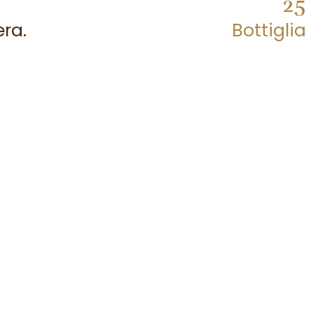
25
era.
Bottiglia