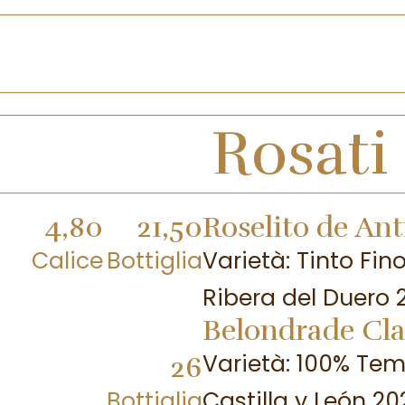
Rosati
4,80
21,50
Roselito de Ant
Calice
Bottiglia
Varietà: Tinto Fino 
Ribera del Duero 
Belondrade Cla
Varietà: 100% Tem
26
Bottiglia
Castilla y León 20