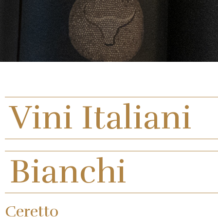
Vini Italiani
Bianchi
Ceretto