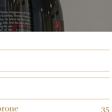
brone
35