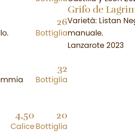
Grifo de Lagri
Varietà: Listan 
26
lo.
Bottiglia
manuale.
Lanzarote 2023
32
demmia
Bottiglia
4,50
20
Calice
Bottiglia