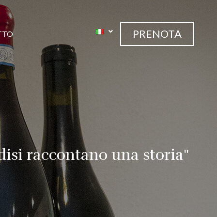
PRENOTA
TTO
ndisi raccontano una storia"