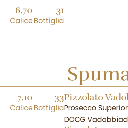
6,70
31
Calice
Bottiglia
Spuma
7,10
33
Pizzolato Vad
Calice
Bottiglia
Prosecco Superior
DOCG Vadobbiad