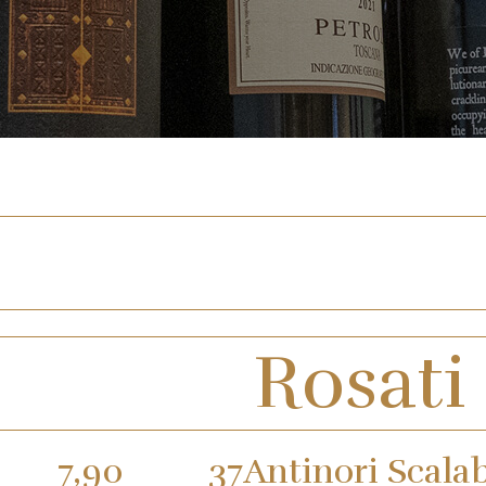
Rosati
7,90
37
Antinori Scala