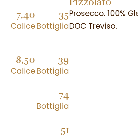
Pizzolato
Prosecco. 100% Gl
7,40
35
Calice
Bottiglia
DOC Treviso.
8,50
39
Calice
Bottiglia
74
Bottiglia
51