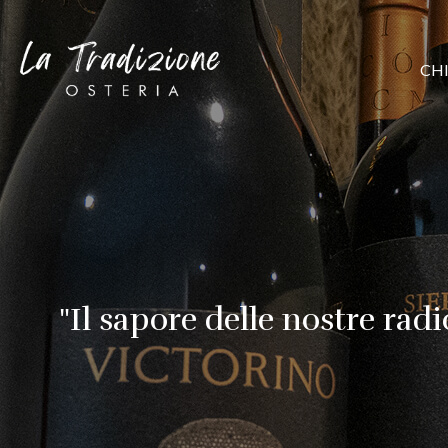
Vai
al
contenuto
CH
"Il sapore delle nostre rad