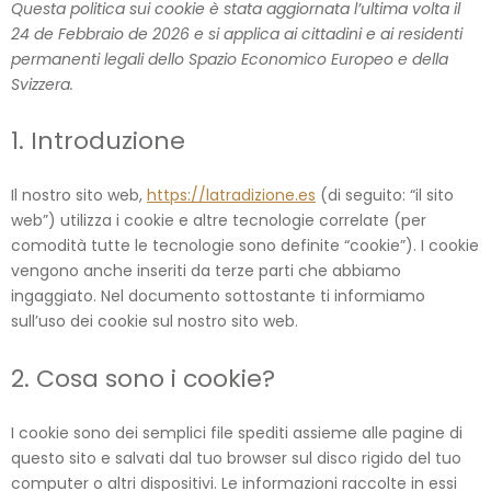
Consent
Consent
Consent
Consent
Consent
Estadís
Questa politica sui cookie è stata aggiornata l’ultima volta il
to
to
to
to
to
24 de Febbraio de 2026 e si applica ai cittadini e ai residenti
service
service
service
service
service
permanenti legali dello Spazio Economico Europeo e della
wordpres
polylang
google-
google-
varie
Svizzera.
adsense
analytics
1. Introduzione
Il nostro sito web,
https://latradizione.es
(di seguito: “il sito
web”) utilizza i cookie e altre tecnologie correlate (per
comodità tutte le tecnologie sono definite “cookie”). I cookie
vengono anche inseriti da terze parti che abbiamo
ingaggiato. Nel documento sottostante ti informiamo
sull’uso dei cookie sul nostro sito web.
2. Cosa sono i cookie?
I cookie sono dei semplici file spediti assieme alle pagine di
questo sito e salvati dal tuo browser sul disco rigido del tuo
computer o altri dispositivi. Le informazioni raccolte in essi