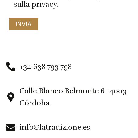
sulla privacy.
A
l
t
e
+34 638 793 798
r
n
a
Calle Blanco Belmonte 6 14003
t
Córdoba
i
v
e
info@latradizione.es
: